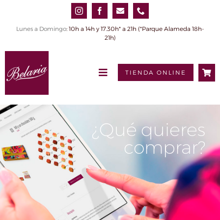
Saltar
al
contenido
Lunes a Domingo
: 10h a 14h y 17.30h* a 21h (*Parque Alameda 18h-
21h)
TIENDA ONLINE
Toggle
Navigation
INICIO
QUIÉNES SOMOS
¿Qué quieres
comprar?
PRODUCTOS
0,00€
Tienda online