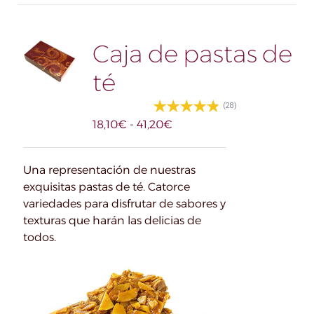
Caja de pastas de
té
(28)
Rango
18,10
€
-
41,20
€
de
precios:
Una representación de nuestras
desde
exquisitas pastas de té. Catorce
18,10€
variedades para disfrutar de sabores y
hasta
texturas que harán las delicias de
41,20€
todos.