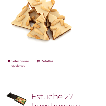
Seleccionar
Este
Detalles
opciones
producto
tiene
múltiples
variantes.
Las
Estuche 27
opciones
se