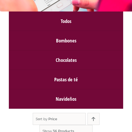
Todos
Bombones
Chocolates
Pastas de té
Navideños
Sort by
Price
Show
36 Products