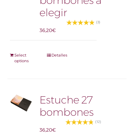
bombones a
pueden
elegir
elegir
en
la
(3)
página
36,20
€
de
producto
Select
Detalles
options
Estuche 27
bombones
(12)
36,20
€