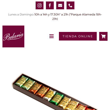
Saltar
al
contenido
Lunes a Domingo
: 10h a 14h y 17.30h* a 21h (*Parque Alameda 18h-
21h)
TIENDA ONLINE
Toggle
Navigation
INICIO
QUIÉNES SOMOS
PRODUCTOS
0,00€
Tienda online