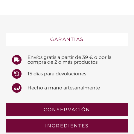
bombones
a
elegir
cantidad
GARANTÍAS
Envíos gratis a partir de 39 € o por la
compra de 2 o más productos
15 días para devoluciones
Hecho a mano artesanalmente
CONSERVACIÓN
INGREDIENTES