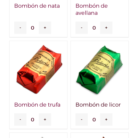
Bombón de nata
Bombón de
avellana
Bombón
Bombón
de
de
nata
avellana
cantidad
cantidad
Bombón de trufa
Bombón de licor
Bombón
Bombón
de
de
trufa
licor