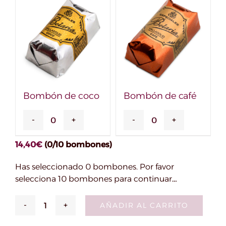
cantidad
cantidad
Bombón de coco
Bombón de café
Bombón
Bombón
de
de
14,40
€
(0/10 bombones)
coco
café
cantidad
cantidad
Has seleccionado 0 bombones. Por favor
selecciona 10 bombones para continuar…
AÑADIR AL CARRITO
Caja
10