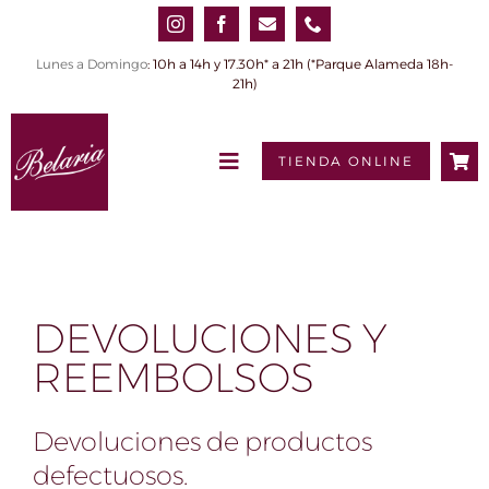
Saltar
al
contenido
Lunes a Domingo
: 10h a 14h y 17.30h* a 21h (*Parque Alameda 18h-
21h)
TIENDA ONLINE
Toggle
Navigation
INICIO
QUIÉNES SOMOS
DEVOLUCIONES Y
PRODUCTOS
REEMBOLSOS
0,00€
Tienda online
Devoluciones de productos
defectuosos.