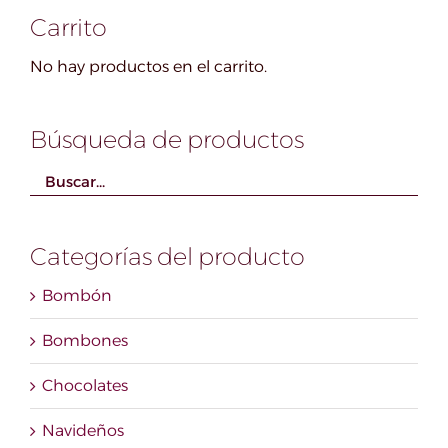
opciones
Carrito
se
No hay productos en el carrito.
pueden
elegir
en
Búsqueda de productos
la
página
de
producto
Categorías del producto
Bombón
Bombones
Chocolates
Navideños