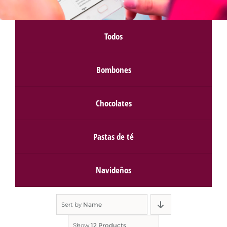
Todos
Bombones
Chocolates
Pastas de té
Navideños
Sort by
Name
Show
12 Products