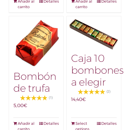
Añadir al
Detalles
Añadir al
Detalles
carrito
carrito
Caja 10
bombones
Bombón
a elegir
de trufa
(2)
(1)
14,40
€
5,00
€
Añadir al
Detalles
Select
Detalles
carrito
options