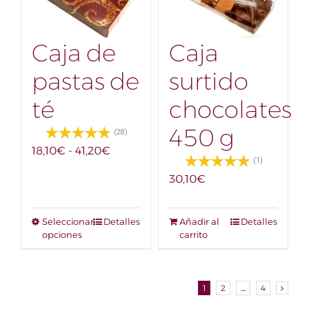
Caja de
Caja
pastas de
surtido
té
chocolates
450 g
(28)
Rango
18,10
€
-
41,20
€
(1)
de
30,10
€
precios:
desde
18,10€
Seleccionar
Este
Detalles
Añadir al
Detalles
hasta
opciones
carrito
producto
41,20€
tiene
múltiples
variantes.
1
2
…
4
Las