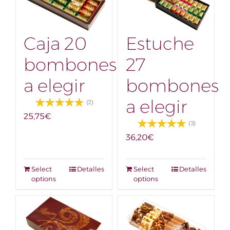
Caja 20
Estuche
bombones
27
a elegir
bombones
a elegir
(2)
25,75
€
(3)
36,20
€
Select
Detalles
Select
Detalles
options
options