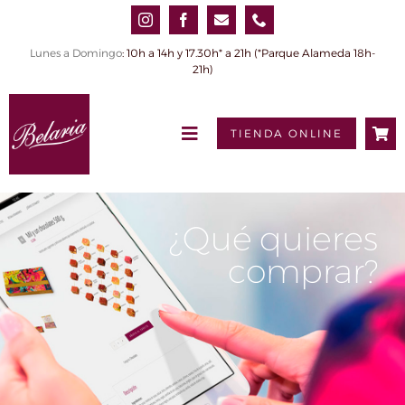
Saltar
al
contenido
Lunes a Domingo
: 10h a 14h y 17.30h* a 21h (*Parque Alameda 18h-
21h)
TIENDA ONLINE
Toggle
Navigation
INICIO
QUIÉNES SOMOS
¿Qué quieres
comprar?
PRODUCTOS
0,00€
Tienda online