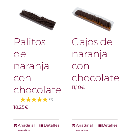
Palitos
Gajos de
de
naranja
naranja
con
con
chocolate
chocolate
11,10
€
(1)
18,25
€
Añadir al
Detalles
Añadir al
Detalles
carrito
carrito