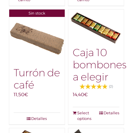
Sin stock
Caja 10
bombones
Turrón de
a elegir
café
(2)
11,50
€
14,40
€
Select
Detalles
Detalles
options