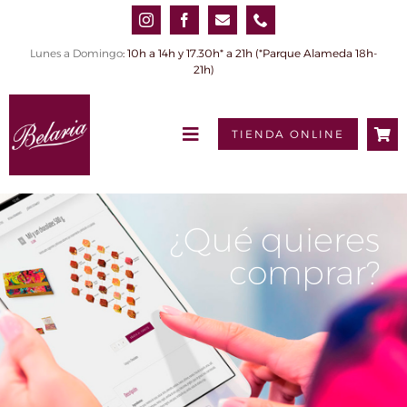
Saltar
al
contenido
Lunes a Domingo
: 10h a 14h y 17.30h* a 21h (*Parque Alameda 18h-
21h)
TIENDA ONLINE
Toggle
Navigation
INICIO
QUIÉNES SOMOS
¿Qué quieres
comprar?
PRODUCTOS
0,00€
Tienda online