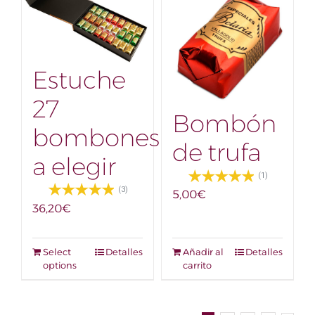
Estuche
27
Bombón
bombones
de trufa
a elegir
(1)
(3)
5,00
€
36,20
€
Select
Detalles
Añadir al
Detalles
options
carrito