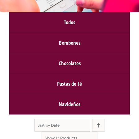
Todos
Bombones
Chocolates
Pastas de té
Navideños
Sort by
Date
Show
12 Products