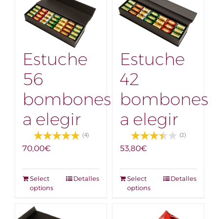
Estuche
Estuche
56
42
bombones
bombones
a elegir
a elegir
(4)
(2)
70,00
€
53,80
€
Select
Detalles
Select
Detalles
options
options