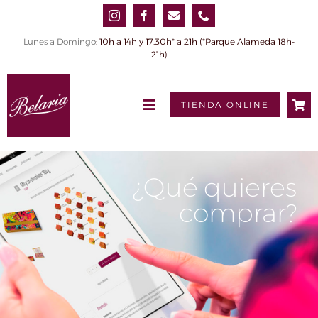
Saltar
al
contenido
Lunes a Domingo
: 10h a 14h y 17.30h* a 21h (*Parque Alameda 18h-
21h)
TIENDA ONLINE
Toggle
Navigation
INICIO
QUIÉNES SOMOS
¿Qué quieres
comprar?
PRODUCTOS
0,00€
Tienda online