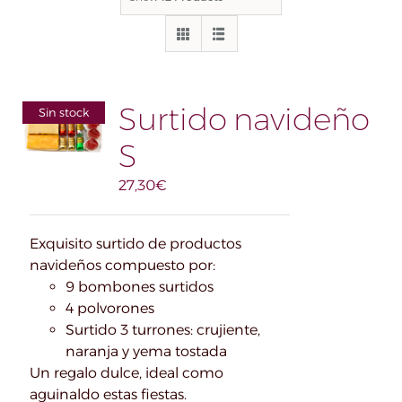
Surtido navideño
Sin stock
S
27,30
€
Exquisito surtido de productos
navideños compuesto por:
9 bombones surtidos
4 polvorones
Surtido 3 turrones: crujiente,
naranja y yema tostada
Un regalo dulce, ideal como
aguinaldo estas fiestas.