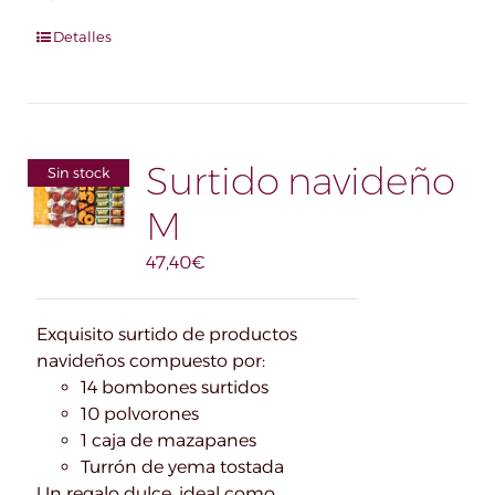
Detalles
Surtido navideño
Sin stock
M
47,40
€
Exquisito surtido de productos
navideños compuesto por:
14 bombones surtidos
10 polvorones
1 caja de mazapanes
Turrón de yema tostada
Un regalo dulce, ideal como