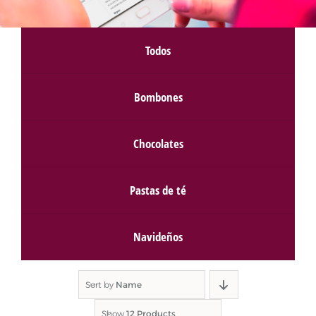
Todos
Bombones
Chocolates
Pastas de té
Navideños
Sort by
Name
Show
12 Products