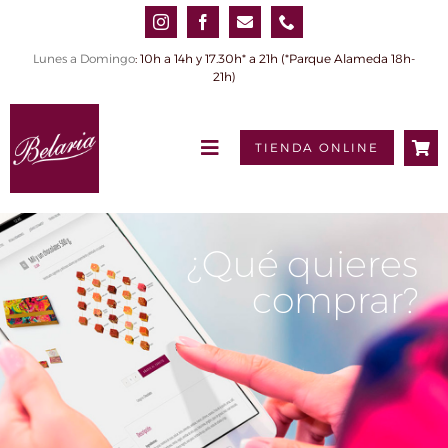
Saltar
al
contenido
Lunes a Domingo
: 10h a 14h y 17.30h* a 21h (*Parque Alameda 18h-
21h)
TIENDA ONLINE
Toggle
Navigation
INICIO
QUIÉNES SOMOS
¿Qué quieres
comprar?
PRODUCTOS
0,00€
Tienda online