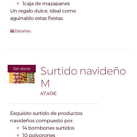
1caja de mazapanes
Un regalo dulce, ideal como
aguinaldo estas fiestas.
Detalles
Surtido navideño
Sin stock
M
47,40
€
Exquisito surtido de productos
navideños compuesto por:
14 bombones surtidos
10 polvorones