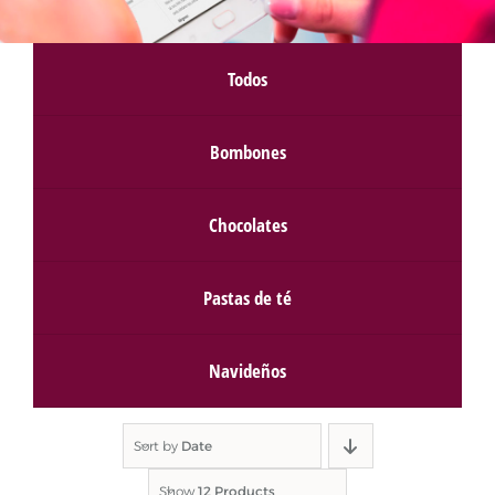
Todos
Bombones
Chocolates
Pastas de té
Navideños
Sort by
Date
Show
12 Products