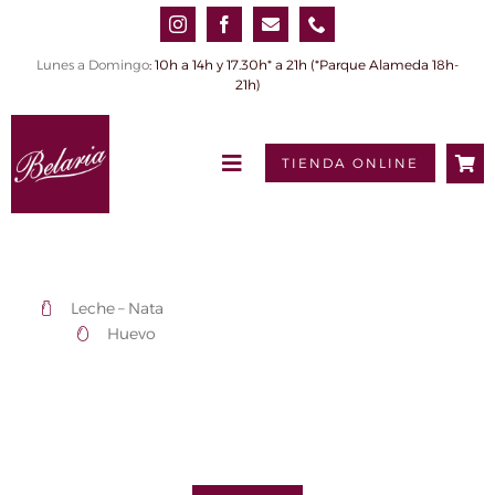
Saltar
al
contenido
Lunes a Domingo
: 10h a 14h y 17.30h* a 21h (*Parque Alameda 18h-
21h)
TIENDA ONLINE
Toggle
Navigation
INICIO
QUIÉNES SOMOS
Leche – Nata
PRODUCTOS
Huevo
0,00€
Tienda online