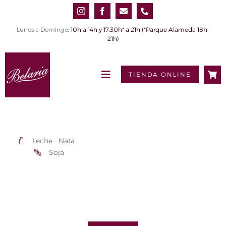
Saltar
al
contenido
Lunes a Domingo
: 10h a 14h y 17.30h* a 21h (*Parque Alameda 18h-
21h)
TIENDA ONLINE
Toggle
Navigation
INICIO
QUIÉNES SOMOS
Leche – Nata
PRODUCTOS
Soja
0,00€
Tienda online